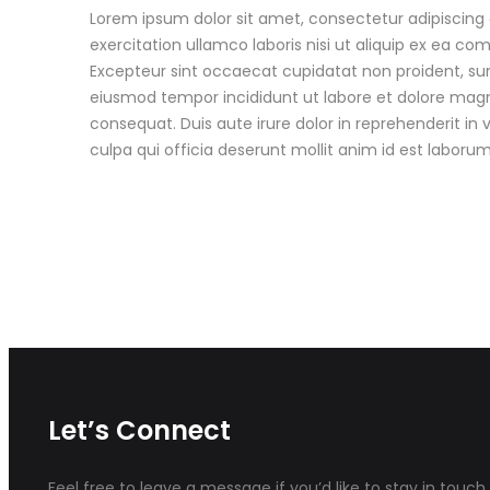
Lorem ipsum dolor sit amet, consectetur adipiscing 
exercitation ullamco laboris nisi ut aliquip ex ea co
Excepteur sint occaecat cupidatat non proident, sunt
eiusmod tempor incididunt ut labore et dolore magn
consequat. Duis aute irure dolor in reprehenderit in 
culpa qui officia deserunt mollit anim id est laborum
Let’s Connect
Feel free to leave a message if you’d like to stay in touc