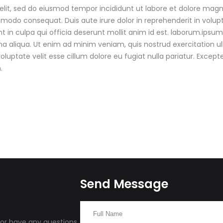
elit, sed do eiusmod tempor incididunt ut labore et dolore mag
mmodo consequat. Duis aute irure dolor in reprehenderit in volupta
 in culpa qui officia deserunt mollit anim id est. laborum.ipsum 
a aliqua. Ut enim ad minim veniam, quis nostrud exercitation ul
voluptate velit esse cillum dolore eu fugiat nulla pariatur. Excep
.
Send Message
h or have any questions