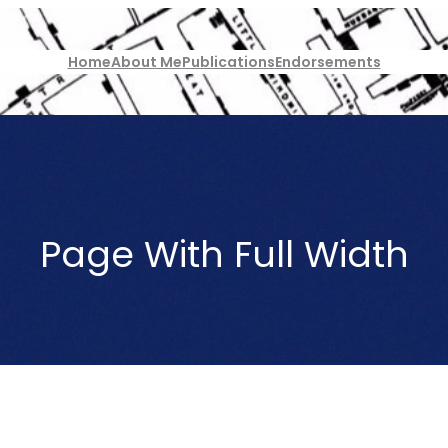
Home
About Me
Publications
Endorsements
Page With Full Width